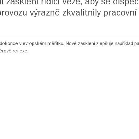
li zasklení řídicí věže, aby se dispe
rovozu výrazně zkvalitnily pracovn
í dokonce v evropském měřítku. Nové zasklení zlepšuje například pa
iérové reflexe.