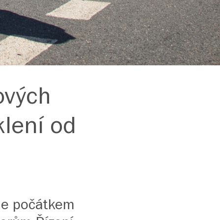
lových
klení od
sme počátkem