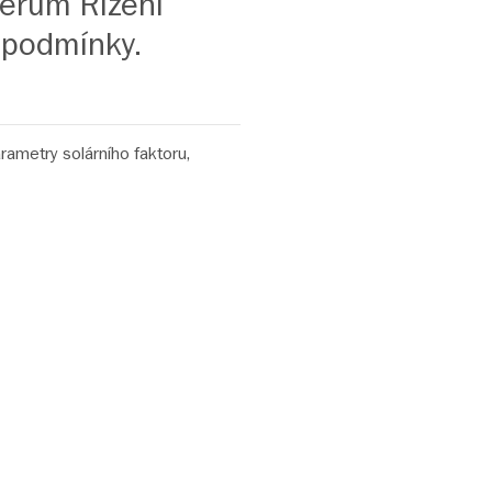
čerům Řízení
í podmínky.
rametry solárního faktoru,