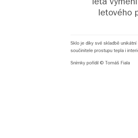
léta vyměni
letového p
Sklo je díky své skladbě unikátn
součinitele prostupu tepla i inter
Snímky pořídil © Tomáš Fiala