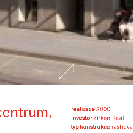
 centrum,
realizace
2000
investor
Zirkon Real
typ konstrukce
rastrová