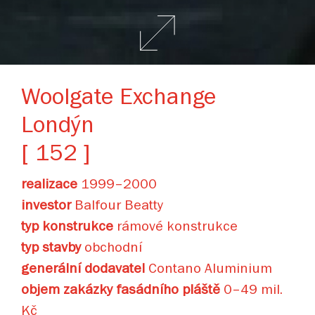
Woolgate Exchange
Londýn
[ 152 ]
realizace
1999–2000
investor
Balfour Beatty
typ konstrukce
rámové konstrukce
typ stavby
obchodní
generální dodavatel
Contano Aluminium
objem zakázky fasádního pláště
0–49 mil.
Kč