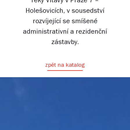
řeky Vltavy v Praze 7 –
Holešovicích, v sousedství
rozvíjející se smíšené
administrativní a rezidenční
zástavby.
zpět na katalog