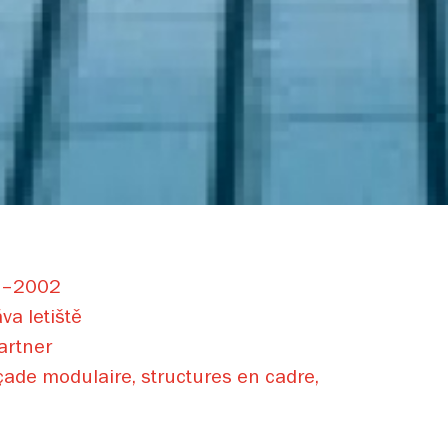
–2002
a letiště
artner
ade modulaire, structures en cadre,