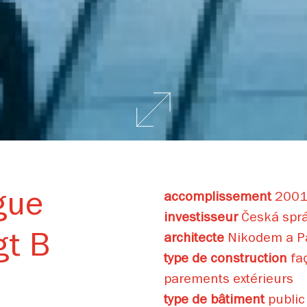
gue
accomplissement
2001
investisseur
Česká správ
gt B
architecte
Nikodem a P
type de construction
faç
parements extérieurs
type de bâtiment
public