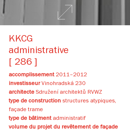
KKCG
administrative
[ 286 ]
accomplissement
2011–2012
investisseur
Vinohradská 230
architecte
Sdružení architektů RVWZ
type de construction
structures atypiques,
façade trame
type de bâtiment
administratif
volume du projet du revêtement de façade