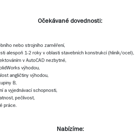
Očekávané dovednosti:
bního nebo strojního zaměření,
i alespoň 1-2 roky v oblasti stavebních konstrukcí (hliník/ocel),
jektováním v AutoCAD nezbytné,
SolidWorks výhodou,
lost angličtiny výhodou,
kupiny B,
í a vyjednávací schopnosti,
tatnost, pečlivost,
é práce.
Nabízíme: