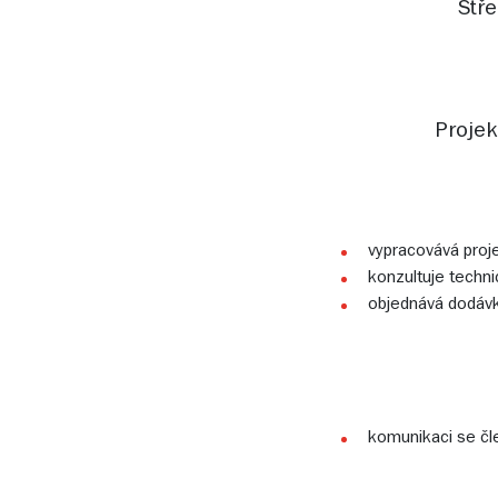
Stře
Projek
vypracovává proj
konzultuje techni
objednává dodávku
komunikaci se č