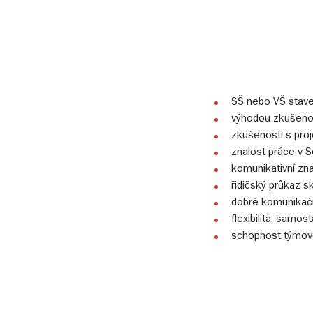
SŠ nebo VŠ stave
výhodou zkušenost
zkušenosti s pro
znalost práce v 
komunikativní zna
řidičský průkaz s
dobré komunikačn
flexibilita, samos
schopnost týmov