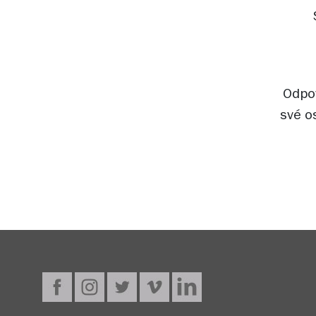
Odpov
své o