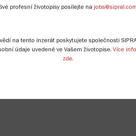
Své profesní životopisy posílejte na
jobs@sipral.co
ědí na tento inzerát poskytujete společnosti SIPRA
sobní údaje uvedené ve Vašem životopise.
Více inf
zde.