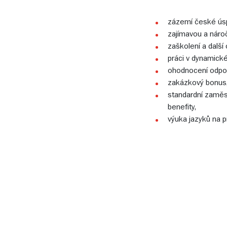
zázemí české úspě
zajímavou a nároč
zaškolení a další 
práci v dynamick
ohodnocení odpoví
zakázkový bonus
standardní zaměs
benefity,
výuka jazyků na pr