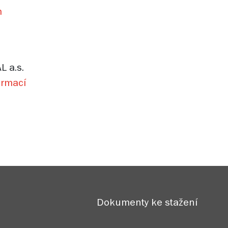
m
L a.s.
ormací
Dokumenty ke stažení