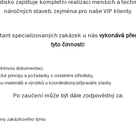
disko zajišťuje kompletní realizaci menších a tech
náročných staveb, zejména pro naše VIP klienty.
tant specializovaných zakázek u nás
vykonává pře
tyto činnosti:
ektovou dokumentaci,
cké principy a požadavky s ostatními středisky,
 materiálů a výrobků u koordinátora/přípraváře stavby.
Po zaučení může být dále zodpovědný za:
leny zakázkového týmu