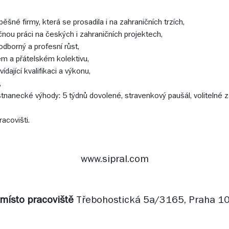
šné firmy, která se prosadila i na zahraničních trzích,
nou práci na českých i zahraničních projektech,
odborný a profesní růst,
ém a přátelském kolektivu,
dající kvalifikaci a výkonu,
,
tnanecké výhody: 5 týdnů dovolené, stravenkový paušál, voliteln
acovišti.
www.sipral.com
místo pracoviště
Třebohostická 5a/3165, Praha 1