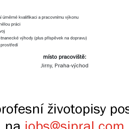
 úměrné kvalifikaci a pracovnímu výkonu
nělou práci
voj
tnanecké výhody (plus příspěvek na dopravu)
 prostředí
místo pracoviště:
Jirny, Praha-východ
rofesní životopisy pos
na
jobs@sipral.com