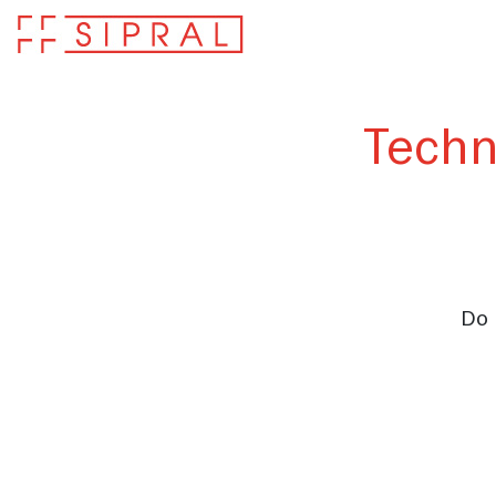
Techni
Do 