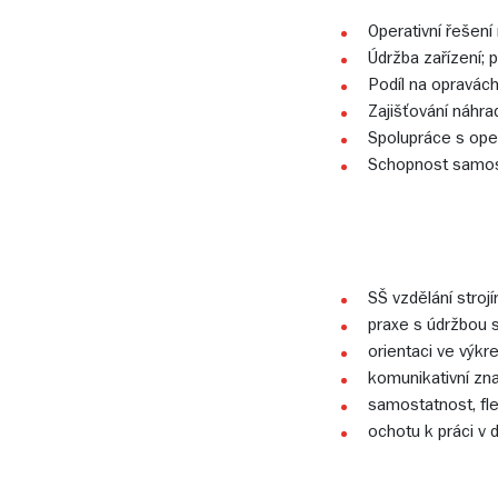
Operativní řešen
Údržba zařízení; 
Podíl na opravách,
Zajišťování náhrad
Spolupráce s ope
Schopnost samos
SŠ vzdělání stro
praxe s údržbou s
orientaci ve výk
komunikativní zna
samostatnost, flex
ochotu k práci 