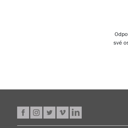
Odpov
své o