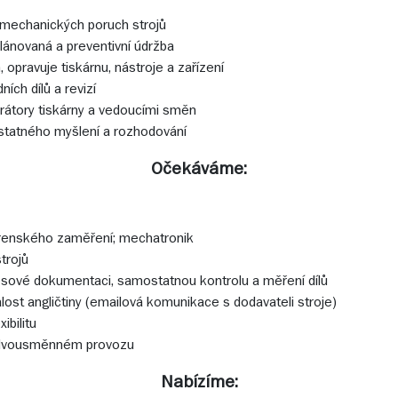
í mechanických poruch strojů
plánovaná a preventivní údržba
 opravuje tiskárnu, nástroje a zařízení
ních dílů a revizí
rátory tiskárny a vedoucími směn
tatného myšlení a rozhodování
Očekáváme:
jírenského zaměření; mechatronik
trojů
resové dokumentaci, samostatnou kontrolu a měření dílů
lost angličtiny (emailová komunikace s dodavateli stroje)
ibilitu
v dvousměnném provozu
Nabízíme: